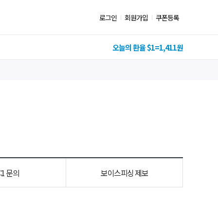
유틸리티
로그인
회원가입
쿠폰등록
메뉴
오늘의 환율
$1=
1,411
원
1:1 문의
보이스피싱 제보